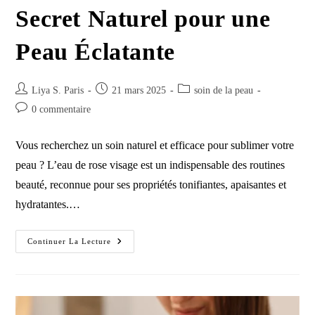
Secret Naturel pour une
Peau Éclatante
Auteur/autrice
Publication
Post
Liya S. Paris
21 mars 2025
soin de la peau
de
publiée :
category:
Commentaires
0 commentaire
la
de
publication :
la
Vous recherchez un soin naturel et efficace pour sublimer votre
publication :
peau ? L’eau de rose visage est un indispensable des routines
beauté, reconnue pour ses propriétés tonifiantes, apaisantes et
hydratantes.…
Eau
Continuer La Lecture
De
Rose
Visage
:
Le
Secret
Naturel