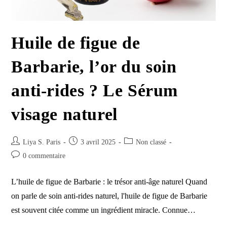
Huile de figue de
Barbarie, l’or du soin
anti-rides ? Le Sérum
visage naturel
Auteur/autrice
Publication
Post
Liya S. Paris
3 avril 2025
Non classé
de
publiée :
category:
Commentaires
0 commentaire
la
de
publication :
la
L’huile de figue de Barbarie : le trésor anti-âge naturel Quand
publication :
on parle de soin anti-rides naturel, l'huile de figue de Barbarie
est souvent citée comme un ingrédient miracle. Connue…