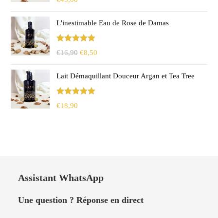
sur 5
L'inestimable Eau de Rose de Damas
Note
5.00
Le
Le
€
16,90
€
8,50
sur 5
prix
prix
Lait Démaquillant Douceur Argan et Tea Tree
initial
actuel
était :
est :
€16,90.
€8,50.
Note
5.00
€
18,90
sur 5
Assistant WhatsApp
Une question ? Réponse en direct