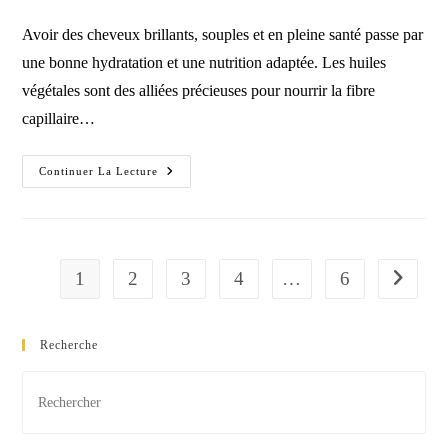
de
publication :
la
Avoir des cheveux brillants, souples et en pleine santé passe par
publication :
une bonne hydratation et une nutrition adaptée. Les huiles
végétales sont des alliées précieuses pour nourrir la fibre
capillaire…
Quelle
Continuer La Lecture
Huile
Végétale
Pour
Ses
Cheveux
?
1
2
3
4
…
6
Aller à l
Recherche