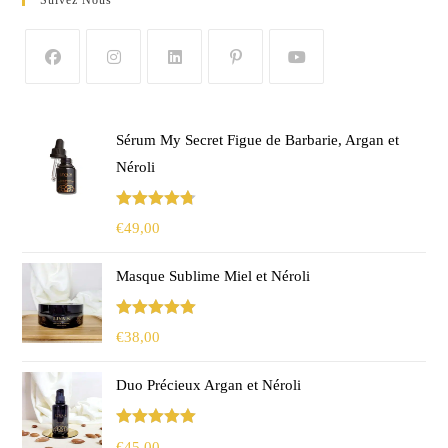
Sérum My Secret Figue de Barbarie, Argan et
Néroli
Note
4.75
€
49,00
sur 5
Masque Sublime Miel et Néroli
Note
5.00
€
38,00
sur 5
Duo Précieux Argan et Néroli
Note
5.00
€
45,00