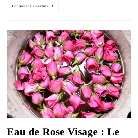
Huile
Continuer La Lecture
De
Figue
De
Barbarie,
L’or
Du
Soin
Anti-
Rides
?
Le
Sérum
Visage
Naturel
Eau de Rose Visage : Le