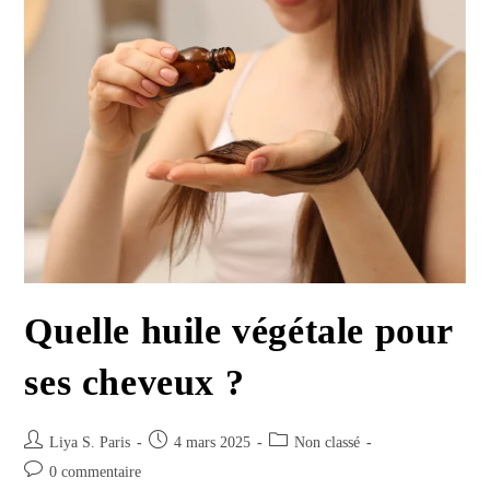
Pour
Une
Peau
Éclatante
Quelle huile végétale pour
ses cheveux ?
Auteur/autrice
Publication
Post
Liya S. Paris
4 mars 2025
Non classé
de
publiée :
category:
Commentaires
0 commentaire
la