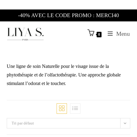
Skip
to
-40% AVEC LE CODE PROMO : MERCI40
content
Menu
0
Une ligne de soin Naturelle pour le visage issue de la
phytothérapie et de l’olfactothérapie. Une approche globale
stimulant l’odorat et le toucher.
Tri par défaut