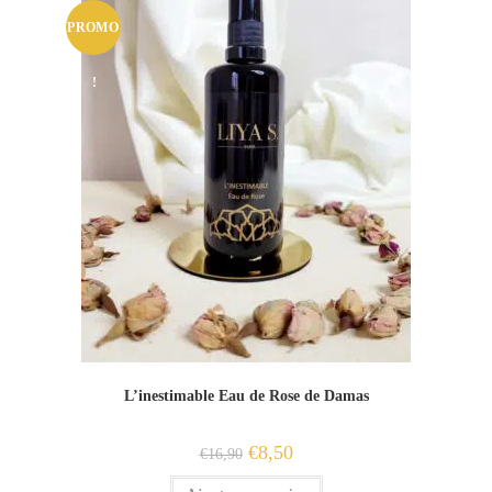
PROMO
!
L’inestimable Eau de Rose de Damas
Le
Le
€
8,50
€
16,90
prix
prix
initial
actuel