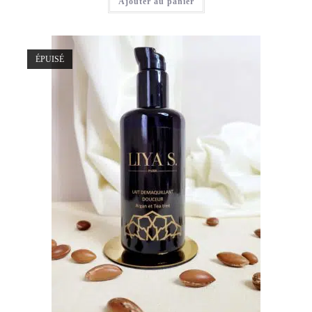
Ajouter au panier
était :
est :
€16,90.
€8,50.
ÉPUISÉ