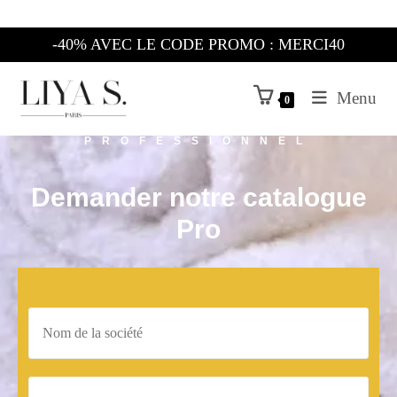
-40% AVEC LE CODE PROMO : MERCI40
Menu
0
PROFESSIONNEL
Demander notre catalogue
Pro