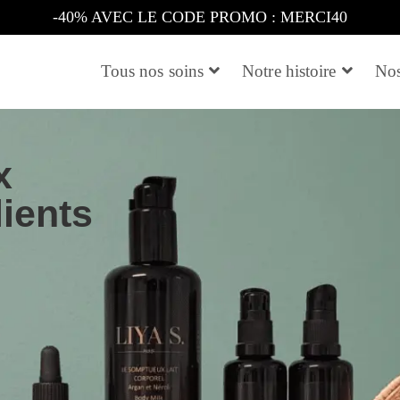
-40% AVEC LE CODE PROMO : MERCI40
Tous nos soins
Notre histoire
Nos
x
lients