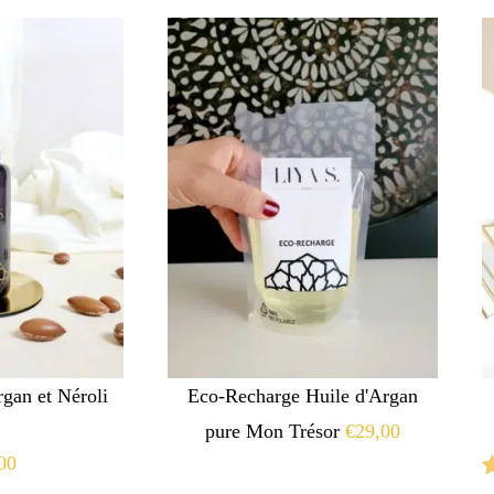
gan et Néroli
Eco-Recharge Huile d'Argan
pure Mon Trésor
€
29,00
00