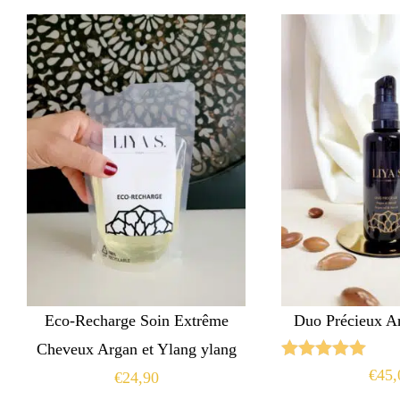
Eco-Recharge Soin Extrême
Duo Précieux Ar
Cheveux Argan et Ylang ylang
Note
5.00
€
45,
€
24,90
sur 5