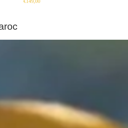
€
149,00
sur 5
Maroc