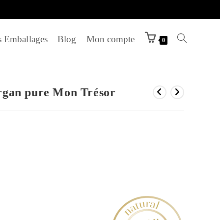
 Emballages
Blog
Mon compte
Toggle
0
website
rgan pure Mon Trésor
search