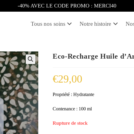
-40% AVEC LE CODE PROMO : MERCI40
Tous nos soins
Notre histoire
Nos
Eco-Recharge Huile d’A
🔍
€
29,00
Propriété : Hydratante
Contenance : 100 ml
Rupture de stock