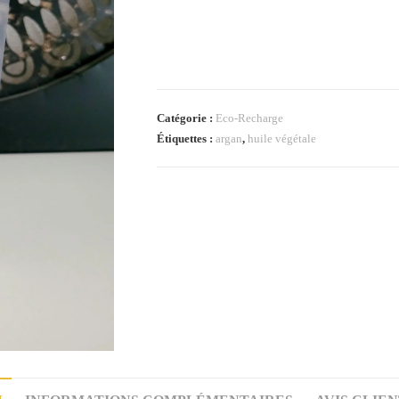
Catégorie :
Eco-Recharge
Étiquettes :
argan
,
huile végétale