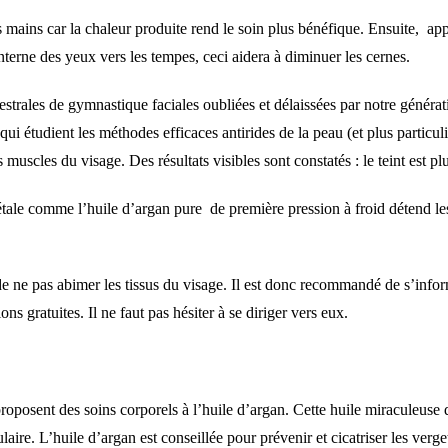
s mains car la chaleur produite rend le soin plus bénéfique. Ensuite, appl
terne des yeux vers les tempes, ceci aidera à diminuer les cernes.
ncestrales de gymnastique faciales oubliées et délaissées par notre génér
es qui étudient les méthodes efficaces antirides de la peau (et plus parti
s muscles du visage. Des résultats visibles sont constatés : le teint est 
ale comme l’huile d’argan pure de première pression à froid détend les
 ne pas abimer les tissus du visage. Il est donc recommandé de s’inform
 gratuites. Il ne faut pas hésiter à se diriger vers eux.
posent des soins corporels à l’huile d’argan. Cette huile miraculeuse d
ulaire. L’huile d’argan est conseillée pour prévenir et cicatriser les ver