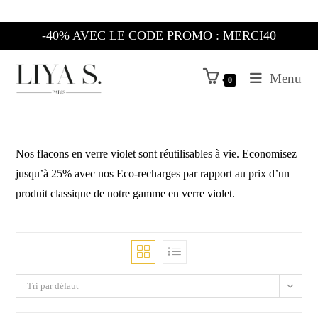
Skip
to
-40% AVEC LE CODE PROMO : MERCI40
content
Menu
0
Nos flacons en verre violet sont réutilisables à vie. Economisez
jusqu’à 25% avec nos Eco-recharges par rapport au prix d’un
produit classique de notre gamme en verre violet.
Tri par défaut