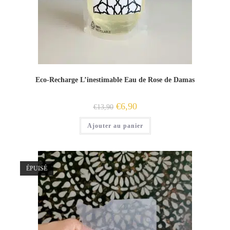
Eco-Recharge L’inestimable Eau de Rose de Damas
Le
Le
€
6,90
€
13,90
prix
prix
initial
actuel
Ajouter au panier
était :
est :
€13,90.
€6,90.
ÉPUISÉ