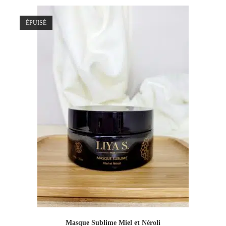
ÉPUISÉ
Masque Sublime Miel et Néroli