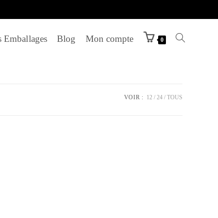
 Emballages
Blog
Mon compte
Toggle
0
website
VOIR :
12
24
TOUS
search