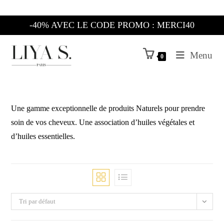
Skip
to
-40% AVEC LE CODE PROMO : MERCI40
content
Menu
0
Une gamme exceptionnelle de produits Naturels pour prendre
soin de vos cheveux. Une association d’huiles végétales et
d’huiles essentielles.
Tri par défaut