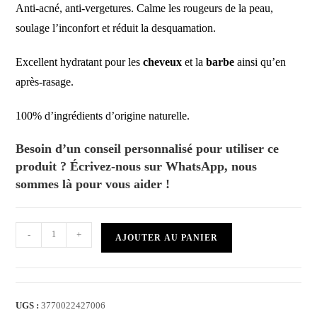
Anti-acné, anti-vergetures. Calme les rougeurs de la peau,
soulage l’inconfort et réduit la desquamation.
Excellent hydratant pour les
cheveux
et la
barbe
ainsi qu’en
après-rasage.
100% d’ingrédients d’origine naturelle.
Besoin d’un conseil personnalisé pour utiliser ce
produit ? Écrivez-nous sur WhatsApp,
nous
sommes là pour vous aider !
quantité
-
+
AJOUTER AU PANIER
de
Huile
d'Argan
pure
UGS :
3770022427006