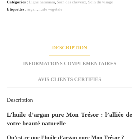
Mon
Catégories :
Ligne hammam
,
Soin des cheveux
,
Soin du visage
Trésor
Étiquettes :
argan
,
huile végétale
DESCRIPTION
INFORMATIONS COMPLÉMENTAIRES
AVIS CLIENTS CERTIFIÉS
Description
L’huile d’argan pure Mon Trésor : l’alliée de
votre beauté naturelle
Qu’est-ce que l’huile d’argan pure Mon Trésor ?